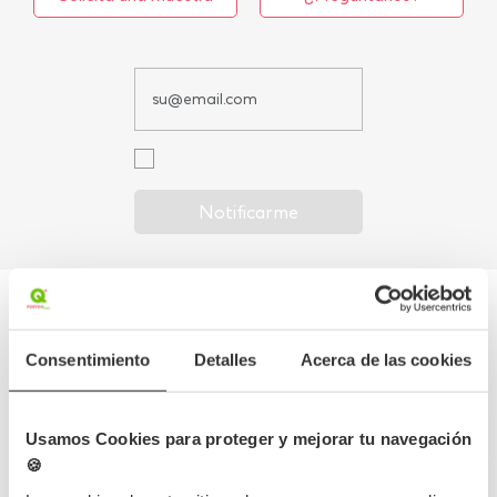
Notificarme
Detalles del producto
Consentimiento
Detalles
Acerca de las cookies
Opiniones
Usamos Cookies para proteger y mejorar tu navegación
Preguntas frecuentes
🍪