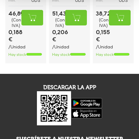
UDS
UDS
UDS
mín.
mín.
mín.
46,89 €
51,43 €
38,72 €
(Con
(Con
(Con
IVA)
IVA)
IVA)
0,188
0,206
0,155
€
€
€
/Unidad
/Unidad
/Unidad
Hay stock
Hay stock
Hay stock
DESCARGAR LA APP
SUSCRÍBETE A NUESTRA NEWSLETTER