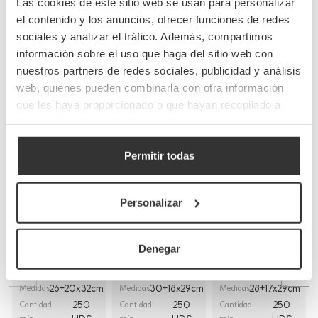
Las cookies de este sitio web se usan para personalizar
el contenido y los anuncios, ofrecer funciones de redes
sociales y analizar el tráfico. Además, compartimos
información sobre el uso que haga del sitio web con
Completa tu pedido
nuestros partners de redes sociales, publicidad y análisis
web, quienes pueden combinarla con otra información
que les haya proporcionado o que hayan recopilado a
partir del uso que haya hecho de sus servicios.
Permitir todas
Bolsas de papel
Bolsas de papel
Bolsas de papel
Personalizar
kraft con asas
blancas con asa
blancas asa
planas
rizada
plana
(26+20x32cm)
(30+18x29cm)
(28+17x29cm)
Denegar
BP8
BP16BCO
BP9BCO
Referencia
Referencia
Referencia
26+20x32cm
30+18x29cm
28+17x29cm
Medidas
Medidas
Medidas
250
250
250
Cantidad
Cantidad
Cantidad