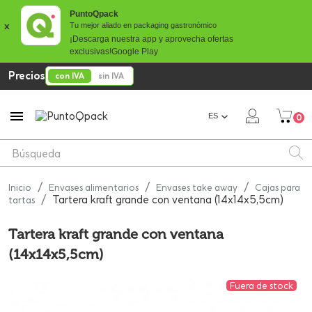
PuntoQpack
x
Tu mejor aliado en packaging gastronómico
¡Descarga nuestra app y aprovecha ofertas
exclusivas!
Google Play
Precios
con IVA
sin IVA

ES
0
Inicio
Envases alimentarios
Envases take away
Cajas para
Tartera kraft grande con ventana (14x14x5,5cm)
tartas
Tartera kraft grande con ventana
(14x14x5,5cm)
Fuera de stock