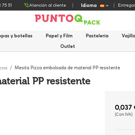
Idioma
1 75 51
Atención al cliente
Entregas
opas y botellas
Papel y Film
Pastelería
Vajill
Outlet
Mesita Pizza embolsada de material PP resistente
zzas
terial PP resistente
0,037 
(Con IVA)