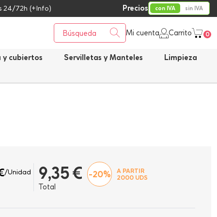
Precios
 24/72h (+Info)
con IVA
sin IVA
Mi cuenta
Carrito
0
a y cubiertos
Servilletas y Manteles
Limpieza
9,35 €
€
A PARTIR
/Unidad
-20%
2000
UDS
Total