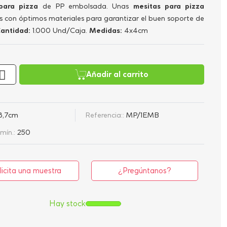
para pizza
de PP embolsada. Unas
mesitas para pizza
s con óptimos materiales para garantizar el buen soporte de
antidad:
1.000 Und/Caja.
Medidas:
4x4cm
Añadir al carrito
3,7cm
Referencia::
MP/1EMB
mín.:
250
licita una muestra
¿Pregúntanos?
Hay stock