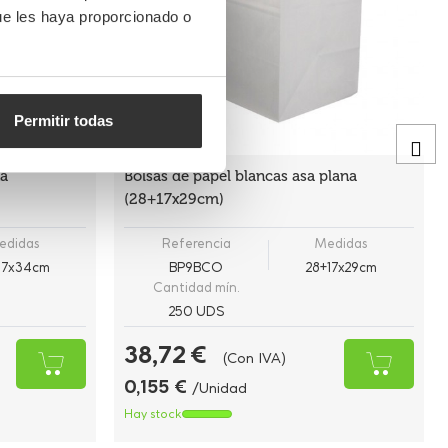
ue les haya proporcionado o
Permitir todas
na
Bolsas de papel blancas asa plana
(28+17x29cm)
edidas
Referencia
Medidas
17x34cm
BP9BCO
28+17x29cm
Cantidad mín.
250 UDS
38,72 €
(Con IVA)
0,155 €
/Unidad
Hay stock