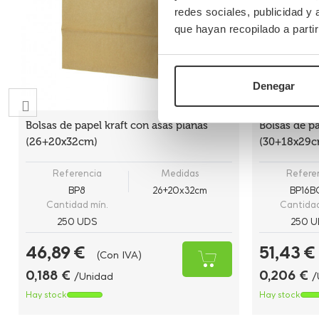
redes sociales, publicidad y
que hayan recopilado a parti
Denegar
Bolsas de papel kraft con asas planas
Bolsas de p
(26+20x32cm)
(30+18x29c
Referencia
Medidas
Refere
BP8
26+20x32cm
BP16
Cantidad mín.
Cantidad
250 UDS
250 U
46,89 €
51,43 €
(Con IVA)
0,188 €
0,206 €
/Unidad
/
Hay stock
Hay stock