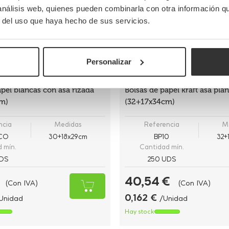
 análisis web, quienes pueden combinarla con otra información q
r del uso que haya hecho de sus servicios.
Personalizar
apel blancas con asa rizada
Bolsas de papel kraft asa pla
m)
(32+17x34cm)
ncia
Medidas
Referencia
M
BCO
30+18x29cm
BP10
32+
 mín.
Cantidad mín.
DS
250 UDS
40,54 €
(Con IVA)
(Con IVA)
0,162 €
Unidad
/Unidad
Hay stock