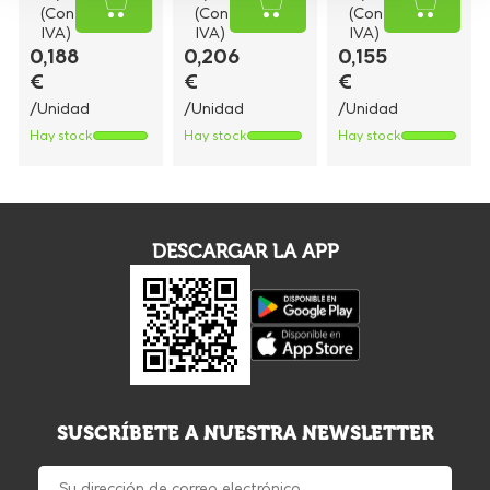
(Con
(Con
(Con
IVA)
IVA)
IVA)
0,188
0,206
0,155
€
€
€
/Unidad
/Unidad
/Unidad
Hay stock
Hay stock
Hay stock
DESCARGAR LA APP
SUSCRÍBETE A NUESTRA NEWSLETTER