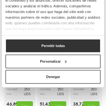
el contenido y los anuncios, ofrecer funciones de redes
sociales y analizar el tráfico. Además, compartimos
Completa tu pedido
información sobre el uso que haga del sitio web con
nuestros partners de redes sociales, publicidad y análisis
web, quienes pueden combinarla con otra información
que les haya proporcionado o que hayan recopilado a
partir del uso que haya hecho de sus servicios.
Permitir todas
Bolsas de papel
Bolsas de papel
Bolsas de papel
kraft con asas
blancas con asa
blancas asa
Personalizar
planas
rizada
plana
(26+20x32cm)
(30+18x29cm)
(28+17x29cm)
Denegar
BP8
BP16BCO
BP9BCO
Referencia
Referencia
Referencia
26+20x32cm
30+18x29cm
28+17x29cm
Medidas
Medidas
Medidas
250
250
250
Cantidad
Cantidad
Cantidad
UDS
UDS
UDS
mín.
mín.
mín.
46,89 €
51,43 €
38,72 €