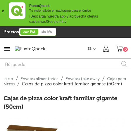
PuntoQpack
x
Tu mejor aliado en packaging gastronómico
¡Descarga nuestra app y aprovecha ofertas
exclusivas!
Google Play
Precios
con IVA
sin IVA

ES
0
Inicio
Envases alimentarios
Envases take away
Cajas para
Cajas de pizza color kraft familiar gigante (50cm)
pizzas
Cajas de pizza color kraft familiar gigante
(50cm)