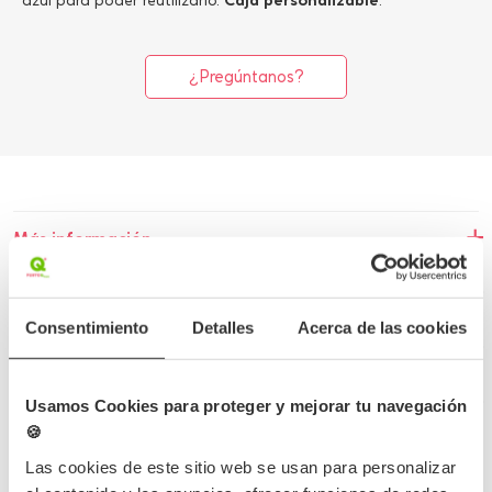
azul para poder reutilizarlo.
Caja personalizable
.
¿Pregúntanos?
Más información
Detalles del producto
Consentimiento
Detalles
Acerca de las cookies
Opiniones
Preguntas frecuentes
Usamos Cookies para proteger y mejorar tu navegación
🍪
Las cookies de este sitio web se usan para personalizar