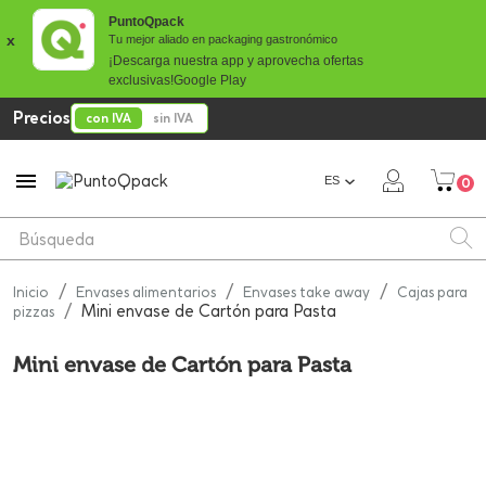
PuntoQpack
x
Tu mejor aliado en packaging gastronómico
¡Descarga nuestra app y aprovecha ofertas
exclusivas!
Google Play
Precios
con IVA
sin IVA

ES
0
Inicio
Envases alimentarios
Envases take away
Cajas para
Mini envase de Cartón para Pasta
pizzas
Mini envase de Cartón para Pasta