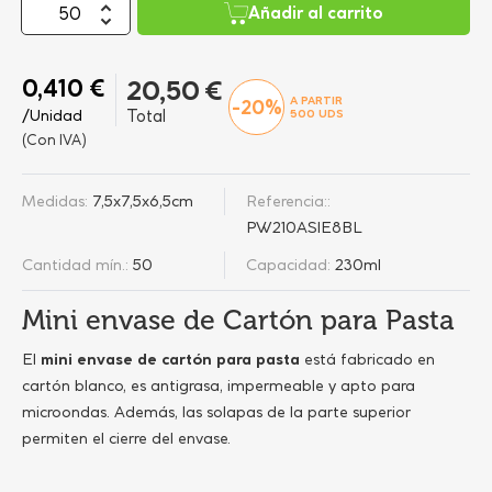
Añadir al carrito
0,410 €
20,50 €
A PARTIR
-20%
/Unidad
Total
500
UDS
(Con IVA)
Medidas:
7,5x7,5x6,5cm
Referencia::
PW210ASIE8BL
Cantidad mín.:
50
Capacidad:
230ml
Mini envase de Cartón para Pasta
El
mini envase de cartón para pasta
está fabricado en
cartón blanco, es antigrasa, impermeable y apto para
microondas. Además, las solapas de la parte superior
permiten el cierre del envase.