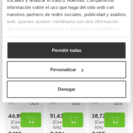
sociales y analizar el tráfico. Además, compartimos
información sobre el uso que haga del sitio web con
nuestros partners de redes sociales, publicidad y análisis
web, quienes pueden combinarla con otra información
que les haya proporcionado o que hayan recopilado a
partir del uso que haya hecho de sus servicios.
Permitir todas
Bolsas de papel
Bolsas de papel
Bolsas de papel
kraft con asas
blancas con asa
blancas asa
planas
rizada
plana
Personalizar
(26+20x32cm)
(30+18x29cm)
(28+17x29cm)
BP8
BP16BCO
BP9BCO
Referencia
Referencia
Referencia
Denegar
26+20x32cm
30+18x29cm
28+17x29cm
Medidas
Medidas
Medidas
250
250
250
Cantidad
Cantidad
Cantidad
UDS
UDS
UDS
mín.
mín.
mín.
46,89 €
51,43 €
38,72 €
(Con
(Con
(Con
IVA)
IVA)
IVA)