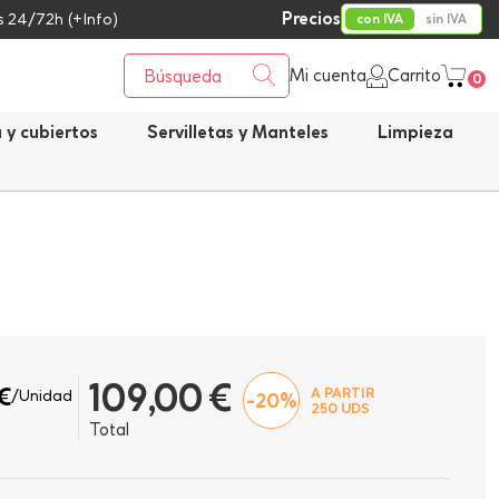
Precios
 24/72h (+Info)
con IVA
sin IVA
Mi cuenta
Carrito
0
a y cubiertos
Servilletas y Manteles
Limpieza
109,00 €
€
A PARTIR
/Unidad
-20%
250
UDS
Total