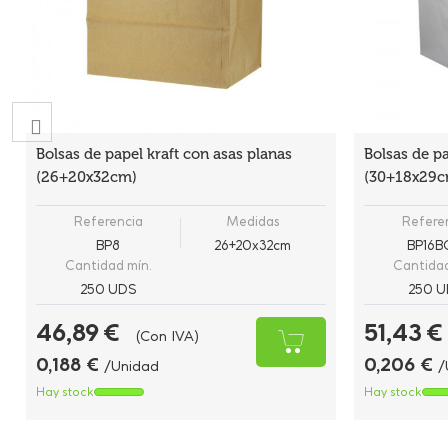
Bolsas de papel kraft con asas planas
Bolsas de p
(26+20x32cm)
(30+18x29c
Referencia
Medidas
Refere
BP8
26+20x32cm
BP16
Cantidad mín.
Cantidad
250 UDS
250 U
46,89 €
51,43 €
(Con IVA)
0,188 €
0,206 €
/Unidad
/
Hay stock
Hay stock