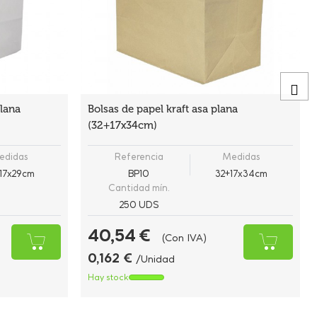
plana
Bolsas de papel kraft asa plana
(32+17x34cm)
edidas
Referencia
Medidas
17x29cm
BP10
32+17x34cm
Cantidad mín.
250 UDS
40,54 €
(Con IVA)
0,162 €
/Unidad
Hay stock