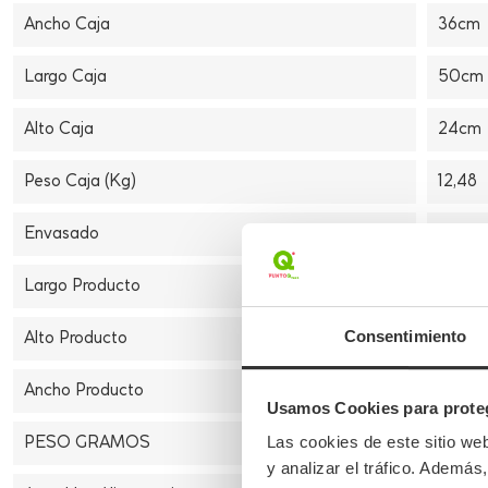
Ancho Caja
36cm
Largo Caja
50cm
Alto Caja
24cm
Peso Caja (Kg)
12,48
Envasado
Granel
Largo Producto
13cm
Alto Producto
11,5cm
Consentimiento
Ancho Producto
13cm
Usamos Cookies para proteg
PESO GRAMOS
0,048
Las cookies de este sitio we
y analizar el tráfico. Ademá