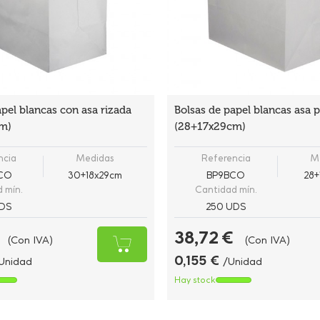
apel blancas con asa rizada
Bolsas de papel blancas asa 
m)
(28+17x29cm)
ncia
Medidas
Referencia
M
BCO
30+18x29cm
BP9BCO
28+
 mín.
Cantidad mín.
DS
250 UDS
38,72 €
(Con IVA)
(Con IVA)
0,155 €
Unidad
/Unidad
Hay stock