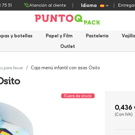
Idioma
1 75 51
Atención al cliente
Entregas
opas y botellas
Papel y Film
Pastelería
Vajill
Outlet
Caja menú infantil con asas Osito
ú para llevar
Osito
Fuera de stock
0,436 
(Con IVA)