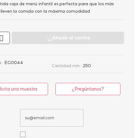
rtida caja de menú infantil es perfecta para que los más
lleven la comida con la máxima comodidad
Añadir al carrito
::
EG0044
Cantidad mín.:
250
licita una muestra
¿Pregúntanos?