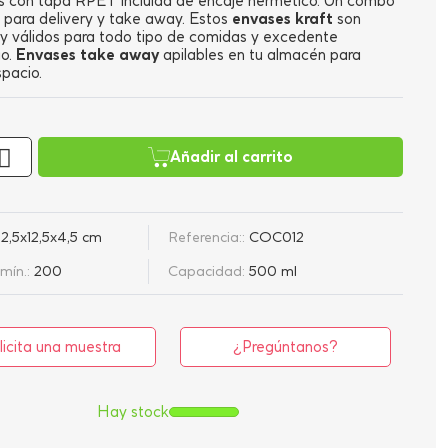
s con tapa RPET incluida de encaje hermético. Un combo
 para delivery y take away. Estos
envases kraft
son
y válidos para todo tipo de comidas y excedente
o.
Envases take away
apilables en tu almacén para
spacio.
Añadir al carrito
12,5x12,5x4,5 cm
Referencia::
COC012
mín.:
200
Capacidad:
500 ml
licita una muestra
¿Pregúntanos?
Hay stock