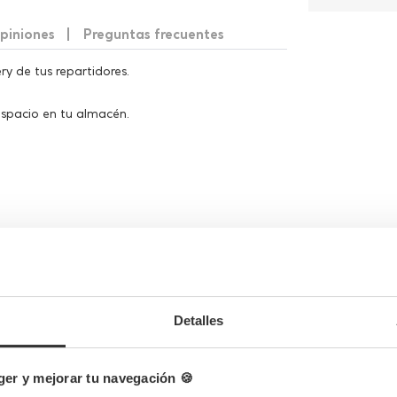
piniones
Preguntas frecuentes
y de tus repartidores.
espacio en tu almacén.
Completa tu pedido
Detalles
er y mejorar tu navegación 🍪