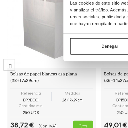
Las cookies de este sitio we
y analizar el tráfico. Ademá
redes sociales, publicidad y
que hayan recopilado a parti
Denegar
Bolsas de papel blancas asa plana
Bolsas de pa
(28+17x29cm)
(26+14x27c
Referencia
Medidas
Refere
BP9BCO
28+17x29cm
BP15
Cantidad mín.
Cantidad
250 UDS
250 U
38,72 €
49,01 €
(Con IVA)