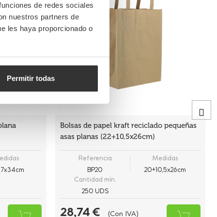
 funciones de redes sociales
con nuestros partners de
ue les haya proporcionado o
Permitir todas
plana
Bolsas de papel kraft reciclado pequeñas
asas planas (22+10,5x26cm)
edidas
Referencia
Medidas
17x34cm
BP20
20+10,5x26cm
Cantidad mín.
250 UDS
28,74 €
(Con IVA)