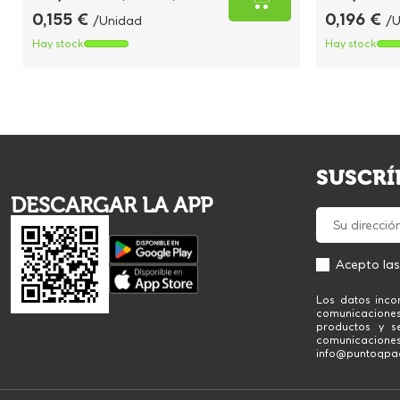
0,155 €
0,196 €
/Unidad
/U
Hay stock
Hay stock
SUSCRÍ
DESCARGAR LA APP
Acepto la
Los datos inco
comunicacione
productos y se
comunicaciones
info@puntoqpack