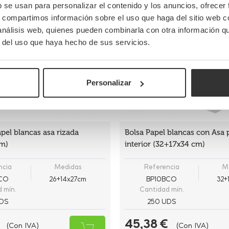
b se usan para personalizar el contenido y los anuncios, ofrecer
s, compartimos información sobre el uso que haga del sitio web 
 análisis web, quienes pueden combinarla con otra información q
r del uso que haya hecho de sus servicios.
Personalizar
pel blancas asa rizada
Bolsa Papel blancas con Asa 
m)
interior (32+17x34 cm)
ncia
Medidas
Referencia
M
BCO
26+14x27cm
BP10BCO
32+
 mín.
Cantidad mín.
DS
250 UDS
45,38 €
(Con IVA)
(Con IVA)