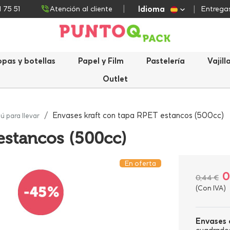
Idioma
1 75 51
Atención al cliente
Entregas
opas y botellas
Papel y Film
Pastelería
Vajill
Outlet
Envases kraft con tapa RPET estancos (500cc)
ú para llevar
estancos (500cc)
En oferta
0
0,44 €
(Con IVA)
Envases 