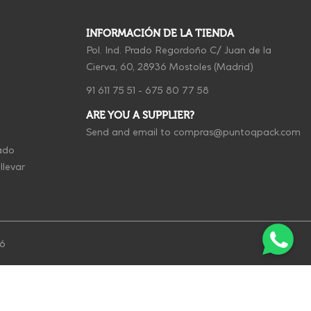
INFORMACIÓN DE LA TIENDA
Pol. Ind. Prado Regordoño C/ Juan de la
Cierva, 60, 28936 Mostoles (Madrid)
91 611 75 51
-
675 80 77 58
ARE YOU A SUPPLIER?
Send and email to
compras@puntoqpack.com
ado
llevar
26