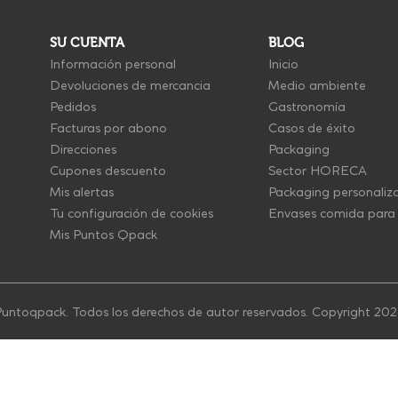
SU CUENTA
BLOG
Información personal
Inicio
Devoluciones de mercancia
Medio ambiente
Pedidos
Gastronomía
Facturas por abono
Casos de éxito
Direcciones
Packaging
Cupones descuento
Sector HORECA
Mis alertas
Packaging personaliz
Tu configuración de cookies
Envases comida para 
Mis Puntos Qpack
untoqpack. Todos los derechos de autor reservados. Copyright 20