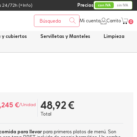
Precios
 24/72h (+Info)
con IVA
sin IVA
Mi cuenta
Carrito
0
a y cubiertos
Servilletas y Manteles
Limpieza
48,92 €
,245 €
/Unidad
Total
comida para llevar
para primeros platos de menú. Son