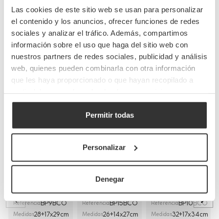
Las cookies de este sitio web se usan para personalizar
el contenido y los anuncios, ofrecer funciones de redes
sociales y analizar el tráfico. Además, compartimos
información sobre el uso que haga del sitio web con
Completa tu pedido
nuestros partners de redes sociales, publicidad y análisis
web, quienes pueden combinarla con otra información
que les haya proporcionado o que hayan recopilado a
partir del uso que haya hecho de sus servicios.
Permitir todas
Bolsas de papel
Bolsas de papel
Bolsa Papel
Personalizar
blancas asa
blancas asa
blancas con Asa
plana
rizada
plana interior
(28+17x29cm)
(26+14x27cm)
(32+17x34 cm)
Denegar
BP9BCO
BP15BCO
BP10BCO
Referencia
Referencia
Referencia
28+17x29cm
26+14x27cm
32+17x34cm
Medidas
Medidas
Medidas