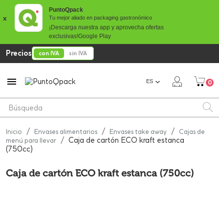
PuntoQpack
x
Tu mejor aliado en packaging gastronómico
¡Descarga nuestra app y aprovecha ofertas
exclusivas!
Google Play
Precios
con IVA
sin IVA

ES
0
Inicio
Envases alimentarios
Envases take away
Cajas de
Caja de cartón ECO kraft estanca
menú para llevar
(750cc)
Caja de cartón ECO kraft estanca (750cc)