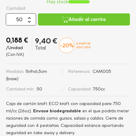
Hay stock
Cantidad
Añadir al carrito
0,188 €
9,40 €
A PARTIR
-20%
/Unidad
Total
200
UDS
(Con IVA)
Medidas:
11x9x6,5cm
Referencia::
CAM005
(base)
Cantidad mín.:
50
Capacidad:
750cc
Caja de cartón kraft ECO kraft con capacidad para 750
ml/cc (26oz).
Envase biodegradable
en el que podrás meter
raciones de comida como guisos, salsas y caldos. Cierre de
seguridad con 4 pestañas. Capacidad estanca aportando
seguridad en take away y delivery.