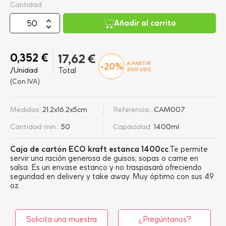
Cantidad
Añadir al carrito
0,352 €
17,62 €
A PARTIR
-20%
/Unidad
Total
200
UDS
(Con IVA)
Medidas:
21.2x16.2x5cm
Referencia::
CAM007
Cantidad mín.:
50
Capacidad:
1400ml
Caja de cartón ECO kraft estanca 1400cc
.Te permite
servir una ración generosa de guisos, sopas o carne en
salsa. Es un envase estanco y no traspasará ofreciendo
seguridad en delivery y take away. Muy óptimo con sus 49
oz.
Solicita una muestra
¿Pregúntanos?