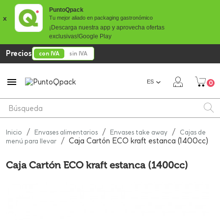
PuntoQpack
x
Tu mejor aliado en packaging gastronómico
¡Descarga nuestra app y aprovecha ofertas
exclusivas!
Google Play
Precios
con IVA
sin IVA

ES
0
Inicio
Envases alimentarios
Envases take away
Cajas de
Caja Cartón ECO kraft estanca (1400cc)
menú para llevar
Caja Cartón ECO kraft estanca (1400cc)