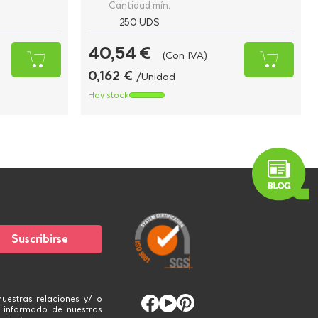
Cantidad mín.
250 UDS
40,54 €
(Con IVA)
0,162 €
/Unidad
Hay stock
uestras relaciones y/ o
 informado de nuestros