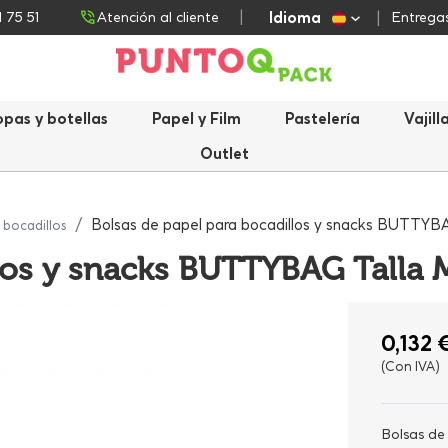
Idioma
1 75 51
Atención al cliente
Entregas
opas y botellas
Papel y Film
Pastelería
Vajill
Outlet
Bolsas de papel para bocadillos y snacks BUTTYB
 bocadillos
llos y snacks BUTTYBAG Talla 
0,132 
(Con IVA)
Bolsas de