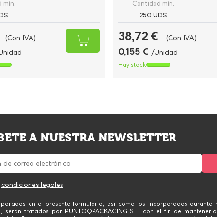
 mín.
Cantidad mín.
DS
250 UDS
38,72 €
(Con IVA)
(Con IVA)
0,155 €
Unidad
/Unidad
Hay stock
BETE A NUESTRA NEWSLETTER
s
condiciones legales
rporados en el presente formulario, así como los incorporados durante n
s, serán tratados por PUNTOQPACKAGING S.L. con el fin de mantenerlo