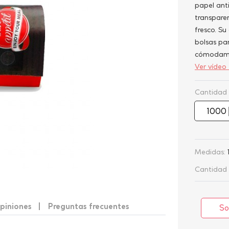
papel ant
transpare
fresco. Su
bolsas par
cómodam
Ver vídeo 
Cantidad
Medidas:
Cantidad 
piniones
Preguntas frecuentes
So