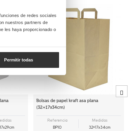
 funciones de redes sociales
con nuestros partners de
ue les haya proporcionado o
Permitir todas
plana
Bolsas de papel kraft asa plana
(32+17x34cm)
edidas
Referencia
Medidas
17x29cm
BP10
32+17x34cm