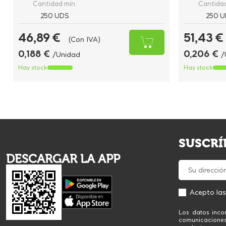
Cantidad mín.
Cantidad
250 UDS
250 U
46,89 €
51,43 €
(Con IVA)
0,188 €
0,206 €
/Unidad
/
Hay stock
Hay stock
SUSCRÍ
DESCARGAR LA APP
Acepto la
Los datos inco
comunicacione