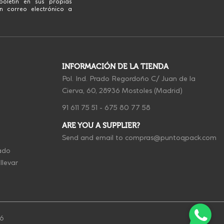
boletín en sus propias
n correo electrónico a
INFORMACIÓN DE LA TIENDA
Pol. Ind. Prado Regordoño C/ Juan de la
Cierva, 60, 28936 Mostoles (Madrid)
91 611 75 51
-
675 80 77 58
ARE YOU A SUPPLIER?
Send and email to
compras@puntoqpack.com
ado
llevar
26