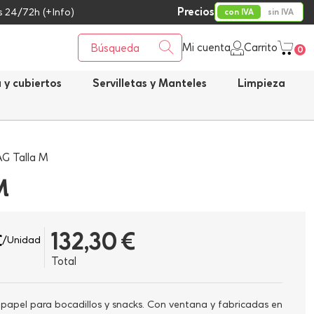
Precios
 24/72h (+Info)
con IVA
sin IVA
Mi cuenta
Carrito
0
a y cubiertos
Servilletas y Manteles
Limpieza
AG Talla M
M
132,30 €
€
/Unidad
Total
 papel para bocadillos y snacks. Con ventana y fabricadas en