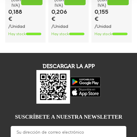
IVA)
IVA)
IVA)
0,188
0,206
0,155
€
€
€
/Unidad
/Unidad
/Unidad
Hay stock
Hay stock
Hay stock
DESCARGAR LA APP
SUSCRÍBETE A NUESTRA NEWSLETTER