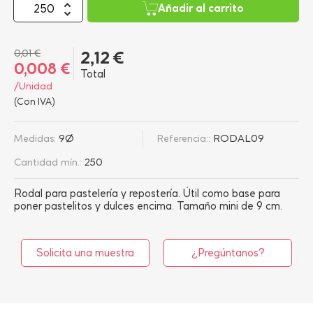
Añadir al carrito
0,01 €
2,12 €
0,008 €
Total
/Unidad
(Con IVA)
Medidas:
9Ø
Referencia::
RODAL09
Cantidad mín.:
250
Rodal para pastelería y repostería. Útil como base para
poner pastelitos y dulces encima. Tamaño mini de 9 cm.
Solicita una muestra
¿Pregúntanos?