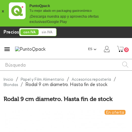
PuntoQpack
x
Tu mejor aliado en packaging gastronómico
¡Descarga nuestra app y aprovecha ofertas
exclusivas!
Google Play
Precios
con IVA
sin IVA

ES
0
Inicio
Papel y Film Alimentario
Accesorios repostería
Rodal 9 cm diametro. Hasta fin de stock
Blondas
Rodal 9 cm diametro. Hasta fin de stock
En oferta