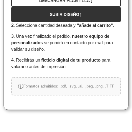
DESCARGAR PLANTILLA
SUBIR DISEÑO
2.
Selecciona cantidad deseada y
"añade al carrito"
.
3.
Una vez finalizado el pedido,
nuestro equipo de
personalizados
se pondrá en contacto por mail para
validar su diseño.
4.
Recibirás un
ficticio digital de tu producto
para
valorarlo antes de impresión.
Formatos admitidos: .pdf, .svg, .ai, .jpeg, .png, .TIFF