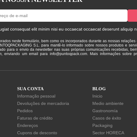
ugiat consequat elit minim nisi eu occaecat occaecat deserunt aliquip n
orados neste formulário, bem como os incorporados durante as nossas relações
UNTOQPACKAGING S.L. para mantê-lo informado sobre nossos produtos e servi
ado para o envio da newsletter nas suas próprias comunicações recebidas, bem
m, enviando um email para info@puntoqpack.com. Mais informações sobre pr
SUA CONTA
BLOG
Informação pessoal
Inicio
Devoluções de mercadoria
Medio ambiente
Pedidos
Gastronomía
Faturas de crédito
Casos de éxito
Endereços
Packaging
Cupons de desconto
Sector HORECA