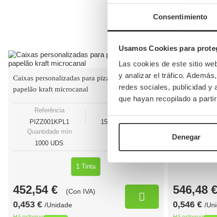
Consentimiento
Usamos Cookies para proteg
Las cookies de este sitio we
y analizar el tráfico. Ademá
Caixas personalizadas para pizza calzone de
Caixas de piz
redes sociales, publicidad y
papelão kraft microcanal
Personalizadas
que hayan recopilado a parti
Referência
Medidas:
Referên
PIZZ001KPL1
15,2x30,5x5cm
PIZZ26K
Quantidade mín
Quantidad
Denegar
1000 UDS
1000 U
1 Tinta
452,54 €
546,48 
(Con IVA)
0,453 €
0,546 €
/Unidade
/Un