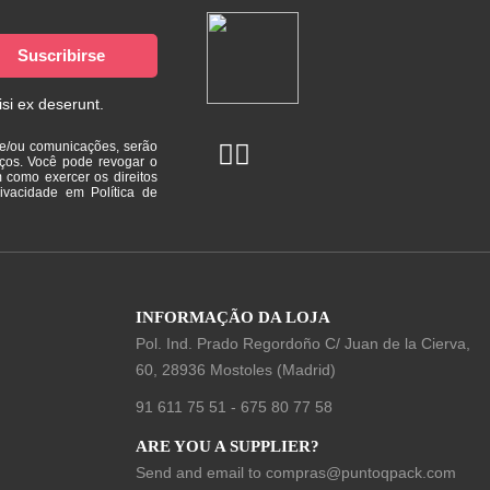
isi ex deserunt.
 e/ou comunicações, serão
ços. Você pode revogar o
 como exercer os direitos
ivacidade em Política de
INFORMAÇÃO DA LOJA
Pol. Ind. Prado Regordoño C/ Juan de la Cierva,
60, 28936 Mostoles (Madrid)
91 611 75 51
-
675 80 77 58
ARE YOU A SUPPLIER?
Send and email to
compras@puntoqpack.com