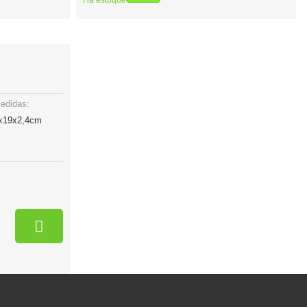
Há estoque
edidas:
x19x2,4cm