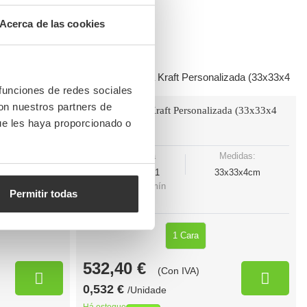
Acerca de las cookies
 funciones de redes sociales
con nuestros partners de
édia (30cm)
Caixa de Pizza Kraft Personalizada (33x33x4
ue les haya proporcionado o
cm)
edidas:
Referência
Medidas:
x30x4cm
PIZZ33KPL1
33x33x4cm
Quantidade mín
Permitir todas
1000 UDS
1 Cara
532,40 €
(Con IVA)
0,532 €
/Unidade