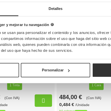
Detalles
produtos relacionados
er y mejorar tu navegación 🍪
b se usan para personalizar el contenido y los anuncios, ofrecer
s, compartimos información sobre el uso que haga del sitio web 
za kraft pequenas (26cm)
Caixas de pizza kraft pequena-m
 análisis web, quienes pueden combinarla con otra información q
 1 face 1 Tinta
personalizada
r del uso que haya hecho de sus servicios.
cia
Medidas:
Referência
M
PL1
26x26x4cm
PIZZ30KPL1
30
e mín
Quantidade mín
Personalizar
DS
1000 UDS
1 Tinta
1 Cara
€
484,00 €
(Con IVA)
(Con IVA)
0,484 €
idade
/Unidade