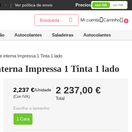
Precios
Ver política de envio
con IVA
sin IVA
Mi cuenta
Carrinho
0
ão
Autocolantes
Saladeiras
Autocolantes
e interna Impressa 1 Tinta 1 lado
nterna Impressa 1 Tinta 1 lado
2 237,00 €
2,237 €
/Unidade
(Con IVA)
Total
Escolha o tamanho:
1 Cara