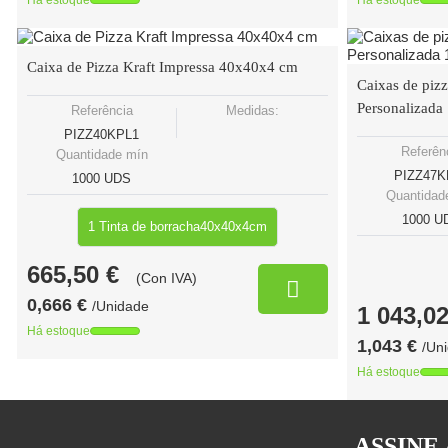
Há estoque
Há estoque
Caixa de Pizza Kraft Impressa 40x40x4 cm
Caixas de pizz
Personalizada 
Referência
Medidas:
PIZZ40KPL1
Referên
Quantidade mín
PIZZ47K
1000 UDS
Quantidad
1000 U
1 Tinta de borracha40x40x4cm
665,50 €
(Con IVA)
0,666 €
/Unidade
1 043,02
Há estoque
1,043 €
/Un
Há estoque
ASSINE