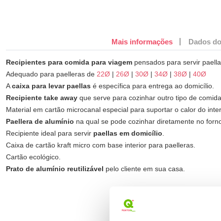
Mais informações
Dados do
Recipientes para comida para viagem
pensados para servir paella
Adequado para paelleras de
22Ø
|
26Ø
|
30Ø
|
34Ø
|
38Ø
|
40Ø
A
caixa para levar paellas
é específica para entrega ao domicílio.
Recipiente take away
que serve para cozinhar outro tipo de comida
Material em cartão microcanal especial para suportar o calor do inter
Paellera de alumínio
na qual se pode cozinhar diretamente no forno
Recipiente ideal para servir
paellas em domicílio
.
Caixa de cartão kraft micro com base interior para paelleras.
Cartão ecológico.
Prato de alumínio reutilizável
pelo cliente em sua casa.