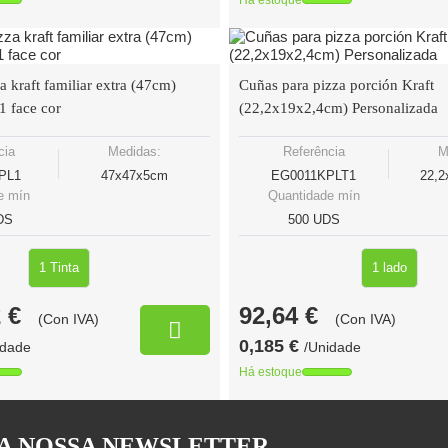
Há estoque
a kraft familiar extra (47cm)
Cuñas para pizza porción Kraft
1 face cor
(22,2x19x2,4cm) Personalizada
cia
Medidas:
Referência
M
PL1
47x47x5cm
EG0011KPLT1
22,2
e mín
Quantidade mín
DS
500 UDS
1 Tinta
1 lado
 €
92,64 €
(Con IVA)
(Con IVA)
0,185 €
idade
/Unidade
Há estoque
 A NOSSA NEWSLETTER