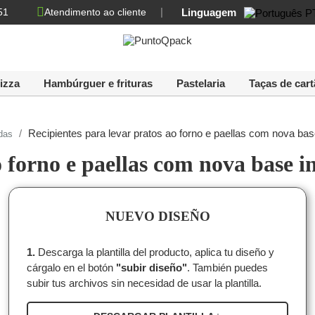
Linguagem
51
Atendimento ao cliente
izza
Hambúrguer e frituras
Pastelaria
Taças de cart
Recipientes para levar pratos ao forno e paellas com nova bas
das
o forno e paellas com nova base i
NUEVO DISEÑO
1.
Descarga la plantilla del producto, aplica tu diseño y
cárgalo en el botón
"subir diseño"
. También puedes
subir tus archivos sin necesidad de usar la plantilla.