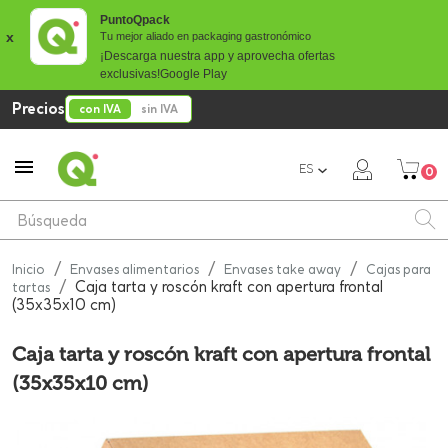
PuntoQpack
x
Tu mejor aliado en packaging gastronómico
¡Descarga nuestra app y aprovecha ofertas
exclusivas!
Google Play
Precios
con IVA
sin IVA

ES
0
Inicio
Envases alimentarios
Envases take away
Cajas para
Caja tarta y roscón kraft con apertura frontal
tartas
(35x35x10 cm)
Caja tarta y roscón kraft con apertura frontal
(35x35x10 cm)