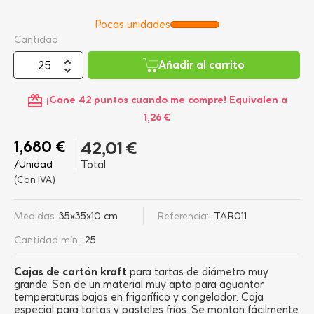
Pocas unidades
Cantidad
Añadir al carrito
card_giftcard
¡Gane
42 puntos
cuando me compre! Equivalen a
1,26 €
1,680 €
42,01 €
/Unidad
Total
(Con IVA)
Medidas:
35x35x10 cm
Referencia::
TAR011
Cantidad mín.:
25
Cajas de cartón kraft
para tartas de diámetro muy
grande. Son de un material muy apto para aguantar
temperaturas bajas en frigorífico y congelador. Caja
especial para tartas y pasteles fríos. Se montan fácilmente