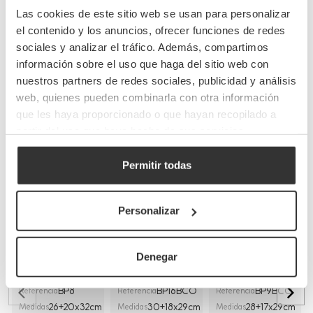
Preguntas frecuentes
Las cookies de este sitio web se usan para personalizar
el contenido y los anuncios, ofrecer funciones de redes
sociales y analizar el tráfico. Además, compartimos
información sobre el uso que haga del sitio web con
nuestros partners de redes sociales, publicidad y análisis
Completa tu pedido
web, quienes pueden combinarla con otra información
que les haya proporcionado o que hayan recopilado a
partir del uso que haya hecho de sus servicios.
Permitir todas
Personalizar
Bolsas de papel
Bolsas de papel
Bolsas de papel
kraft con asas
blancas con asa
blancas asa
planas
rizada
plana
Denegar
(26+20x32cm)
(30+18x29cm)
(28+17x29cm)
BP8
BP16BCO
BP9BCO
Referencia
Referencia
Referencia
26+20x32cm
30+18x29cm
28+17x29cm
Medidas
Medidas
Medidas