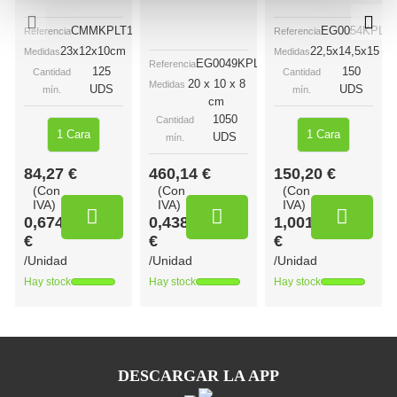
CMMKPLT1
EG0054KPLT
Referencia
Referencia
23x12x10cm
22,5x14,5x15
Medidas
Medidas
EG0049KPL
Referencia
125
150
Cantidad
Cantidad
20 x 10 x 8
Medidas
UDS
UDS
mín.
mín.
cm
1050
Cantidad
1 Cara
1 Cara
UDS
mín.
84,27 €
460,14 €
150,20 €
(Con
(Con
(Con
IVA)
IVA)
IVA)
0,674
0,438
1,001
€
€
€
/Unidad
/Unidad
/Unidad
Hay stock
Hay stock
Hay stock
DESCARGAR LA APP