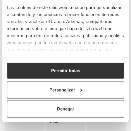
Las cookies de este sitio web se usan para personalizar
Preguntas frecuentes
el contenido y los anuncios, ofrecer funciones de redes
sociales y analizar el tráfico. Además, compartimos
información sobre el uso que haga del sitio web con
nuestros partners de redes sociales, publicidad y análisis
Te puede interesar...
web, quienes pueden combinarla con otra información
que les haya proporcionado o que hayan recopilado a
partir del uso que haya hecho de sus servicios.
Permitir todas
Caja menú maleta
Maleta Cartón
Caja Menú
Picnic mediano
Kraft Picnic
Personalizar
Hamburguesa y
(23x12x10cm)
Mediana
Complemento
Personalizada
(22,5x14,5x15cm)
(20x10x8cm)
Denegar
Personalizada
Personalizada 1
Tinta