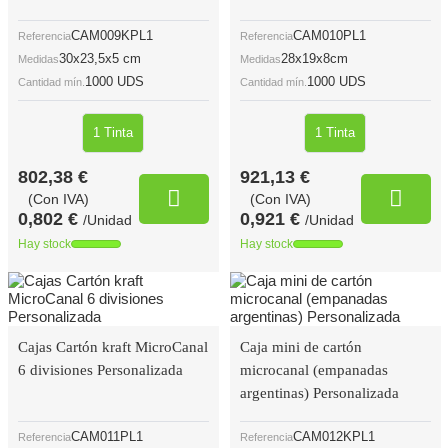
CAM009KPL1
CAM010PL1
Referencia
Referencia
30x23,5x5 cm
28x19x8cm
Medidas
Medidas
1000 UDS
1000 UDS
Cantidad mín.
Cantidad mín.
1 Tinta
1 Tinta
802,38 €
921,13 €
(Con IVA)
(Con IVA)
0,802 €
0,921 €
/Unidad
/Unidad
Hay stock
Hay stock
Cajas Cartón kraft MicroCanal
Caja mini de cartón
6 divisiones Personalizada
microcanal (empanadas
argentinas) Personalizada
CAM011PL1
CAM012KPL1
Referencia
Referencia