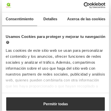
951,00 €
1.047,00 €
(Con IVA)
(Con IVA)
Consentimiento
Detalles
Acerca de las cookies
0,951 €
1,047 €
/Unidad
/Unidad
Hay stock
Hay stock
Usamos Cookies para proteger y mejorar tu navegación
🍪
Las cookies de este sitio web se usan para personalizar
Caja de cartón kraft
el contenido y los anuncios, ofrecer funciones de redes
microcanal para hamburguesa
sociales y analizar el tráfico. Además, compartimos
alta y fritos (23x15x10,5 cm)
información sobre el uso que haga del sitio web con
Personalizada
nuestros partners de redes sociales, publicidad y análisis
web, quienes pueden combinarla con otra información
CAM021KPL1
Referencia
que les haya proporcionado o que hayan recopilado a
23x15x10,5cm
Medidas
partir del uso que haya hecho de sus servicios.
1000 UDS
Cantidad mín.
Permitir todas
1 Tinta