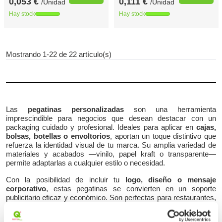
0,053 €
0,111 €
/Unidad
/Unidad
Hay stock
Hay stock
Mostrando 1-22 de 22 artículo(s)
Las
pegatinas personalizadas
son una herramienta
imprescindible para negocios que desean destacar con un
packaging cuidado y profesional. Ideales para aplicar en
cajas,
bolsas, botellas o envoltorios
, aportan un toque distintivo que
refuerza la identidad visual de tu marca. Su amplia variedad de
materiales y acabados —vinilo, papel kraft o transparente—
permite adaptarlas a cualquier estilo o necesidad.
Con la posibilidad de incluir tu
logo, diseño o mensaje
corporativo
, estas pegatinas se convierten en un soporte
publicitario eficaz y económico. Son perfectas para restaurantes,
tiendas online, cafeterías, boutiques o eventos que buscan
diferenciarse en los pequeños detalles. Además, gracias a sus