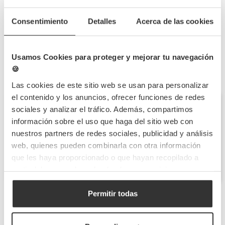
materiales resistentes y su alta calidad de impresión, mantienen
un acabado impecable incluso en contacto con humedad o calor.
Consentimiento
Detalles
Acerca de las cookies
Disponibles en múltiples formatos y tamaños, las
pegatinas
personalizadas
combinan creatividad, funcionalidad y
sostenibilidad. Una solución práctica, elegante y asequible para
que cada producto o envío refleje la esencia de tu negocio y
Usamos Cookies para proteger y mejorar tu navegación
sorprenda a tus clientes desde el primer vistazo.
🍪
Las cookies de este sitio web se usan para personalizar
el contenido y los anuncios, ofrecer funciones de redes
Consultas
sociales y analizar el tráfico. Además, compartimos
Sea el primero en hacer una pregunta sobre esta
información sobre el uso que haga del sitio web con
categoría.
nuestros partners de redes sociales, publicidad y análisis
web, quienes pueden combinarla con otra información
Envíanos tu consulta
que les haya proporcionado o que hayan recopilado a
partir del uso que haya hecho de sus servicios.
Permitir todas
Comprar pegatinas personalizadas