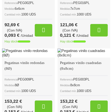
PEG002PL
PEG016PL
Referencia
Referencia
6x6cm
7x7cm
Medidas
Medidas
1000 UDS
1000 UDS
Cantidad mín.
Cantidad mín.
92,69 €
121,06 €
(Con IVA)
(Con IVA)
0,093 €
0,121 €
/Unidad
/Unidad
Hay stock
Hay stock
Pegatinas vinilo redondas
Pegatinas vinilo cuadradas
(8Ø)
(8x8cm)
PEG009PL
PEG003PL
Referencia
Referencia
8Ø
8x8cm
Medidas
Medidas
1000 UDS
1000 UDS
Cantidad mín.
Cantidad mín.
153,22 €
153,22 €
(Con IVA)
(Con IVA)
0,153 €
0,153 €