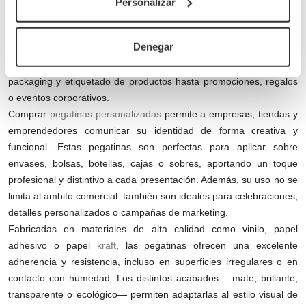
Personalizar
Las
pegatinas personalizadas
son una de las herramientas más
versátiles y efectivas para reforzar la imagen de marca de
Denegar
cualquier negocio. Gracias a su amplia variedad de formatos,
materiales y acabados, se adaptan a múltiples usos: desde
packaging y etiquetado de productos hasta promociones, regalos
o eventos corporativos.
Comprar
pegatinas personalizadas
permite a empresas, tiendas y
emprendedores comunicar su identidad de forma creativa y
funcional. Estas pegatinas son perfectas para aplicar sobre
envases, bolsas, botellas, cajas o sobres, aportando un toque
profesional y distintivo a cada presentación. Además, su uso no se
limita al ámbito comercial: también son ideales para celebraciones,
detalles personalizados o campañas de marketing.
Fabricadas en materiales de alta calidad como vinilo, papel
adhesivo o papel
kraft
, las pegatinas ofrecen una excelente
adherencia y resistencia, incluso en superficies irregulares o en
contacto con humedad. Los distintos acabados —mate, brillante,
transparente o ecológico— permiten adaptarlas al estilo visual de