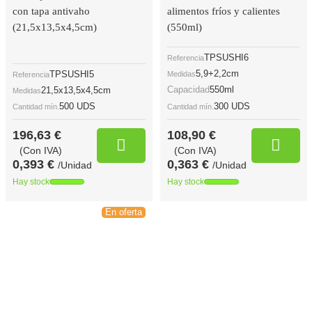
con tapa antivaho
alimentos fríos y calientes
(21,5x13,5x4,5cm)
(550ml)
TPSUSHI6
Referencia
5,9+2,2cm
TPSUSHI5
Medidas
Referencia
Capacidad
550ml
21,5x13,5x4,5cm
Medidas
500 UDS
300 UDS
Cantidad mín.
Cantidad mín.
196,63 €
108,90 €
(Con IVA)
(Con IVA)
0,393 €
0,363 €
/Unidad
/Unidad
Hay stock
Hay stock
En oferta