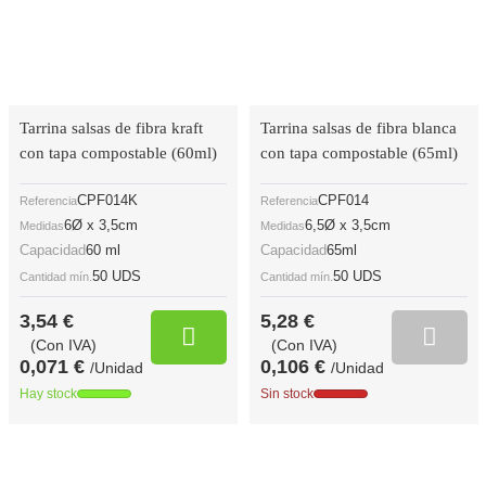
Tarrina salsas de fibra kraft
Tarrina salsas de fibra blanca
con tapa compostable (60ml)
con tapa compostable (65ml)
CPF014K
CPF014
Referencia
Referencia
6Ø x 3,5cm
6,5Ø x 3,5cm
Medidas
Medidas
Capacidad
60 ml
Capacidad
65ml
50 UDS
50 UDS
Cantidad mín.
Cantidad mín.
3,54 €
5,28 €
(Con IVA)
(Con IVA)
0,071 €
0,106 €
/Unidad
/Unidad
Hay stock
Sin stock