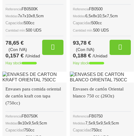
FB0500K
FB0500
Referencia
Referencia
7x7x10x8,5cm
6,5x8x10,5x7,5cm
Medidas
Medidas
Capacidad
500cc
Capacidad
500cc
500 UDS
500 UDS
Cantidad mín.
Cantidad mín.
78,65 €
93,78 €
(Con IVA)
(Con IVA)
0,157 €
0,188 €
/Unidad
/Unidad
Hay stock
Hay stock
Envases para comida oriental
Envases de cartón Oriental
de cartón kraft con tapa
blanco 750 cc (26Oz)
(750cc)
FB0750K
FB0750
Referencia
Referencia
9x10x9,5x9,5cm
7,5x9,5x9,5x9,5cm
Medidas
Medidas
Capacidad
750cc
Capacidad
750cc