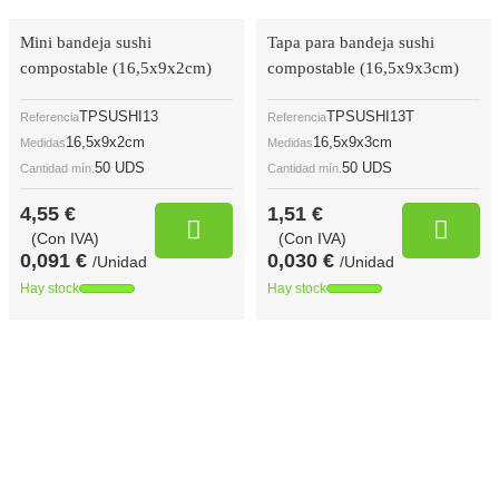
Mini bandeja sushi
Tapa para bandeja sushi
compostable (16,5x9x2cm)
compostable (16,5x9x3cm)
TPSUSHI13
TPSUSHI13T
Referencia
Referencia
16,5x9x2cm
16,5x9x3cm
Medidas
Medidas
50 UDS
50 UDS
Cantidad mín.
Cantidad mín.
4,55 €
1,51 €
(Con IVA)
(Con IVA)
0,091 €
0,030 €
/Unidad
/Unidad
Hay stock
Hay stock