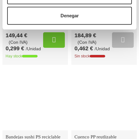
TPSUSHI3
TPSUSHI4
Referencia
Referencia
Denegar
18,5x13x4,5cm
15x24x5,5cm
Medidas
Medidas
500 UDS
400 UDS
Cantidad mín.
Cantidad mín.
149,44 €
184,89 €
(Con IVA)
(Con IVA)
0,299 €
0,462 €
/Unidad
/Unidad
Hay stock
Sin stock
Bandejas sushi PS reciclable
Cuenco PP reutlizable