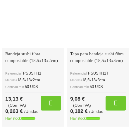
Bandeja sushi fibra
Tapa para bandeja sushi fibra
compostable (18,5x13x2cm)
compostable (18,5x13x3cm)
TPSUSHI11
TPSUSHI11T
Referencia
Referencia
18,5x13x2cm
18,5x13x3cm
Medidas
Medidas
50 UDS
50 UDS
Cantidad mín.
Cantidad mín.
13,13 €
9,08 €
(Con IVA)
(Con IVA)
0,263 €
0,182 €
/Unidad
/Unidad
Hay stock
Hay stock