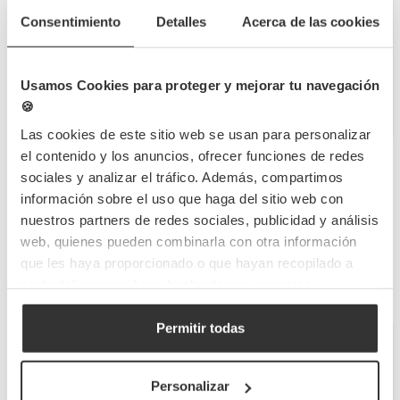
600 UDS
500 UDS
Cantidad mín.
Cantidad mín.
Consentimiento
Detalles
Acerca de las cookies
124,15 €
134,92 €
(Con IVA)
(Con IVA)
Usamos Cookies para proteger y mejorar tu navegación
0,207 €
0,270 €
/Unidad
/Unidad
🍪
Hay stock
Sin stock
Las cookies de este sitio web se usan para personalizar
Fuera de stock
el contenido y los anuncios, ofrecer funciones de redes
sociales y analizar el tráfico. Además, compartimos
información sobre el uso que haga del sitio web con
nuestros partners de redes sociales, publicidad y análisis
web, quienes pueden combinarla con otra información
que les haya proporcionado o que hayan recopilado a
partir del uso que haya hecho de sus servicios.
Permitir todas
Bandejas sushi PS reciclable
Bandejas sushi PS reciclable
con tapa antivaho
con tapa antivaho (15x24cm)
(18,5x13x4,5cm)
Personalizar