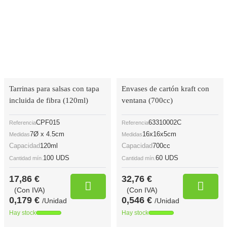
Tarrinas para salsas con tapa
Envases de cartón kraft con
incluida de fibra (120ml)
ventana (700cc)
CPF015
63310002C
Referencia
Referencia
7Ø x 4.5cm
16x16x5cm
Medidas
Medidas
Capacidad
120ml
Capacidad
700cc
100 UDS
60 UDS
Cantidad mín.
Cantidad mín.
17,86 €
32,76 €
(Con IVA)
(Con IVA)
0,179 €
0,546 €
/Unidad
/Unidad
Hay stock
Hay stock