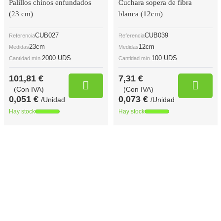
Palillos chinos enfundados
Cuchara sopera de fibra
(23 cm)
blanca (12cm)
CUB027
CUB039
Referencia
Referencia
23cm
12cm
Medidas
Medidas
2000 UDS
100 UDS
Cantidad mín.
Cantidad mín.
101,81 €
7,31 €
(Con IVA)
(Con IVA)
0,051 €
0,073 €
/Unidad
/Unidad
Hay stock
Hay stock