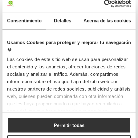
Los vasos de plástico duro se han convertido en una opción
popular para diversos eventos. Su resistencia y capacidad de
reutilización los hacen ideales para celebraciones y reuniones,
Consentimiento
Detalles
Acerca de las cookies
donde la funcionalidad y la estética son importantes. Disponibles
en diferentes colores, diseños y tamaños, estos vasos son
prácticos y versátiles. Además, su uso contribuye a la...
Leer más
Usamos Cookies para proteger y mejorar tu navegación
12/12/2024
🍪
Categorias:
Vasos take away
Las cookies de este sitio web se usan para personalizar
el contenido y los anuncios, ofrecer funciones de redes
sociales y analizar el tráfico. Además, compartimos
información sobre el uso que haga del sitio web con
Las pajitas ecológicas: Una respuesta sostenible al
nuestros partners de redes sociales, publicidad y análisis
problema ambiental de las pajitas de plástico
web, quienes pueden combinarla con otra información
Descubre cómo las pajitas ecológicas están revolucionando la
que les haya proporcionado o que hayan recopilado a
sostenibilidad y por qué son la alternativa que el planeta necesita.
partir del uso que haya hecho de sus servicios.
Leer más
Permitir todas
11/12/2024
Categorias:
Medio Ambiente
,
Sostenibilidad