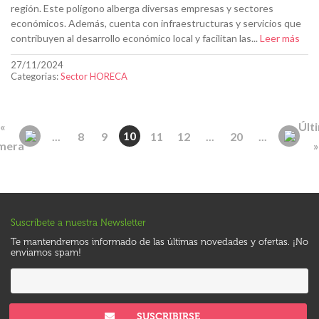
región. Este polígono alberga diversas empresas y sectores
económicos. Además, cuenta con infraestructuras y servicios que
contribuyen al desarrollo económico local y facilitan las...
Leer más
27/11/2024
Categorias:
Sector HORECA
«
Últ
10
...
8
9
11
12
...
20
...
mera
»
Suscríbete a nuestra Newsletter
Te mantendremos informado de las últimas novedades y ofertas. ¡No
enviamos spam!