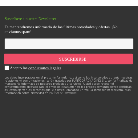
Suscríbete a nuestra Newsletter
Te mantendremos informado de las últimas novedades y ofertas. ¡No
enviamos spam!
Acepto las
condiciones legales
Los datos incorporados en el presente formulario, así como los incorporados durante nuestras
relaciones y/ comunicaciones, serán tratados por PUNTOQPACKAGING S.L. con la finalidad de
mantenerle informado de nuestros productos y servicios. Usted puede revocar el
consentimiento prestado para el envío de Newsletter en las propias comunicaciones recibidas,
así como ejercer los derechos que le asisten, enviando un mail a info@puntoqpack.com. Mas
información sobre privacidad en
Política de Privacidad