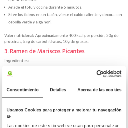
Añade el tofu y cocina durante 5 minutos.
Sirve los fideos en un tazón, vierte el caldo caliente y decora con
cebolla verde y alga nori.
Valor nutricional: Aproximadamente 400 kcal por porción, 20g de
proteínas, 55g de carbohidratos, 10g de grasas.
3. Ramen de Mariscos Picantes
Ingredientes:
200g de fideos de ramen
1 litro de caldo de pescado
200g de mariscos variados (camarones, almejas, calamares)
Consentimiento
Detalles
Acerca de las cookies
2 cucharadas de pasta de chile
2 dientes de ajo picados
1 trozo de jengibre de 5cm, rallado
Usamos Cookies para proteger y mejorar tu navegación
2 cucharadas de aceite de sésamo
🍪
Cebolla verde y alga nori para decorar
Las cookies de este sitio web se usan para personalizar